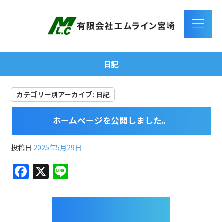
日記
カテゴリー別アーカイブ:
日記
ホームページを公開しました。
投稿日
2025年5月29日
F
X
Li
a
n
c
e
e